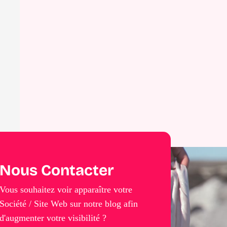
Nous Contacter
Vous souhaitez voir apparaître votre
Société / Site Web sur notre blog afin
d'augmenter votre visibilité ?