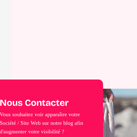
Nous Contacter
Vous souhaitez voir apparaître votre
Société / Site Web sur notre blog afin
d'augmenter votre visibilité ?