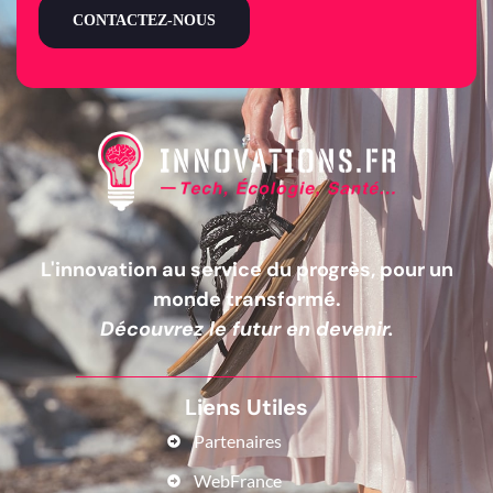
CONTACTEZ-NOUS
L'innovation au service du progrès, pour un
monde transformé.
Découvrez le futur en devenir.
Liens Utiles
Partenaires
WebFrance