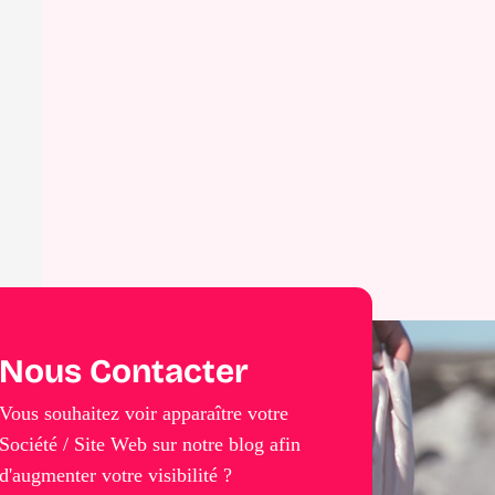
Nous Contacter
Vous souhaitez voir apparaître votre
Société / Site Web sur notre blog afin
d'augmenter votre visibilité ?