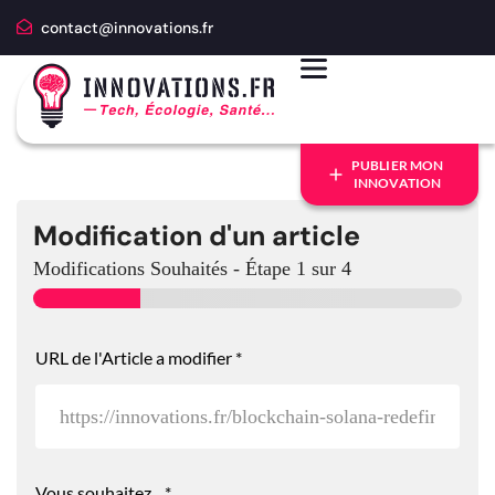
contact@innovations.fr
PUBLIER MON
INNOVATION
Modification d'un article
Modifications Souhaités
-
Étape
1
sur 4
e
URL de l'Article a modifier
*
t
*
*
Vous souhaitez...
*