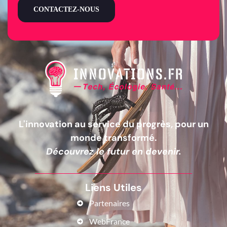
CONTACTEZ-NOUS
L'innovation au service du progrès, pour un
monde transformé.
Découvrez le futur en devenir.
Liens Utiles
Partenaires
WebFrance