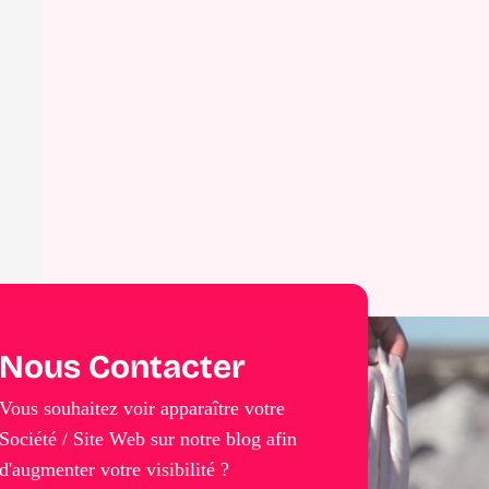
Nous Contacter
Vous souhaitez voir apparaître votre
Société / Site Web sur notre blog afin
d'augmenter votre visibilité ?