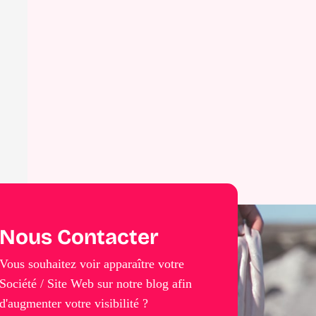
Nous Contacter
Vous souhaitez voir apparaître votre
Société / Site Web sur notre blog afin
d'augmenter votre visibilité ?