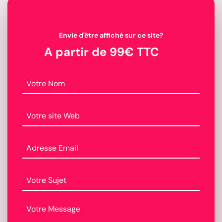
r
e
T
Envie d'être affiché sur ce site?
o
t
A partir de 99€ TTC
a
l