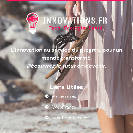
L'innovation au service du progrès, pour un
monde transformé.
Découvrez le futur en devenir.
Liens Utiles
Partenaires
WebFrance
Mentions Légales