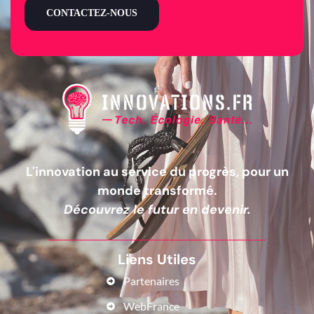
CONTACTEZ-NOUS
L'innovation au service du progrès, pour un
monde transformé.
Découvrez le futur en devenir.
Liens Utiles
Partenaires
WebFrance