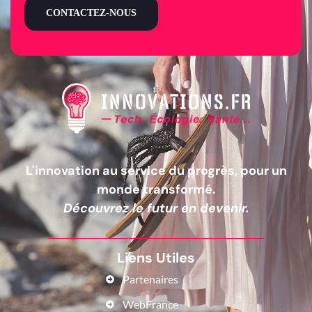
CONTACTEZ-NOUS
L'innovation au service du progrès, pour un
monde transformé.
Découvrez le futur en devenir.
Liens Utiles
Partenaires
WebFrance