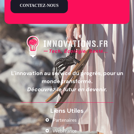
CONTACTEZ-NOUS
L'innovation au service du progrès, pour un
monde transformé.
Découvrez le futur en devenir.
Liens Utiles
Partenaires
WebFrance