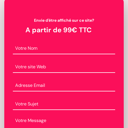
i
a
l
Envie d'être affiché sur ce site?
e
A partir de 99€ TTC