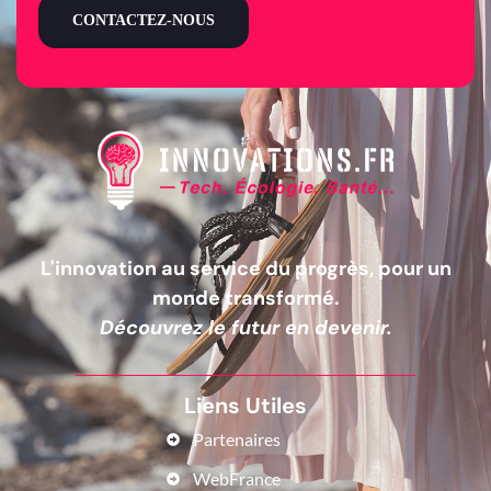
CONTACTEZ-NOUS
L'innovation au service du progrès, pour un
monde transformé.
Découvrez le futur en devenir.
Liens Utiles
Partenaires
WebFrance