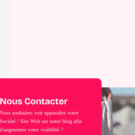
Nous Contacter
Vous souhaitez voir apparaître votre
Société / Site Web sur notre blog afin
d'augmenter votre visibilité ?