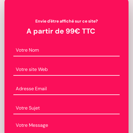
d
i
f
Envie d'être affiché sur ce site?
i
c
A partir de 99€ TTC
a
t
i
o
n
s