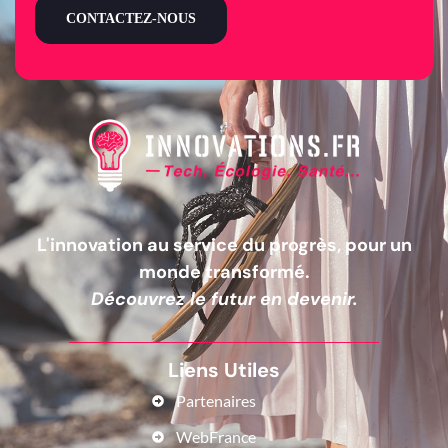
CONTACTEZ-NOUS
L'innovation au service du progrès, pour un
monde transformé.
Découvrez le futur en devenir.
Liens Utiles
Partenaires
WebFrance