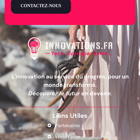
CONTACTEZ-NOUS
L'innovation au service du progrès, pour un
monde transformé.
Découvrez le futur en devenir.
Liens Utiles
Partenaires
WebFrance