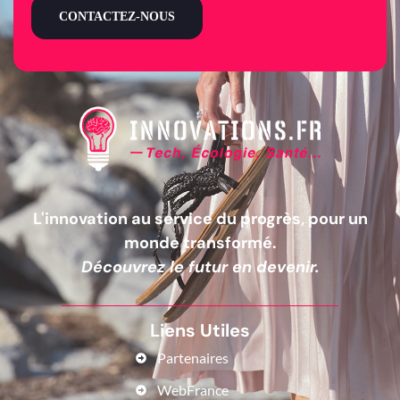
CONTACTEZ-NOUS
L'innovation au service du progrès, pour un
monde transformé.
Découvrez le futur en devenir.
Liens Utiles
Partenaires
WebFrance