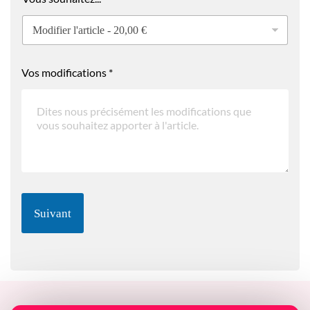
i
e
m
e
n
Vos modifications
*
t
Suivant