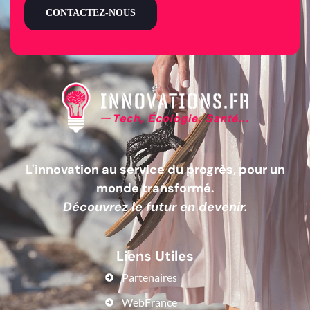
CONTACTEZ-NOUS
L'innovation au service du progrès, pour un
monde transformé.
Découvrez le futur en devenir.
Liens Utiles
Partenaires
WebFrance