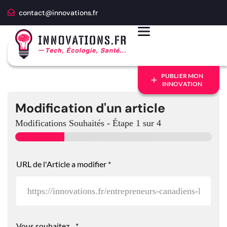
contact@innovations.fr
PUBLIER MON
INNOVATION
Modification d'un article
Modifications Souhaités
-
Étape
1
sur 4
e
URL de l'Article a modifier
*
t
V
o
u
s
P
a
Vous souhaitez...
*