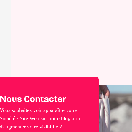
Nous Contacter
Vous souhaitez voir apparaître votre
Société / Site Web sur notre blog afin
d'augmenter votre visibilité ?