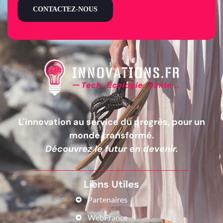
CONTACTEZ-NOUS
L'innovation au service du progrès, pour un
monde transformé.
Découvrez le futur en devenir.
Liens Utiles
Partenaires
WebFrance