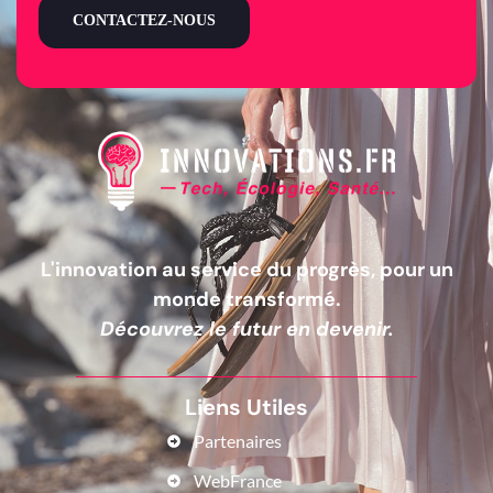
CONTACTEZ-NOUS
L'innovation au service du progrès, pour un
monde transformé.
Découvrez le futur en devenir.
Liens Utiles
Partenaires
WebFrance