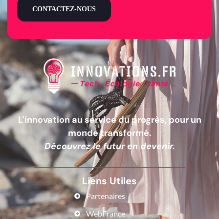
CONTACTEZ-NOUS
L'innovation au service du progrès, pour un
monde transformé.
Découvrez le futur en devenir.
Liens Utiles
Partenaires
WebFrance