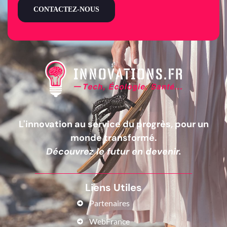
CONTACTEZ-NOUS
L'innovation au service du progrès, pour un
monde transformé.
Découvrez le futur en devenir.
Liens Utiles
Partenaires
WebFrance