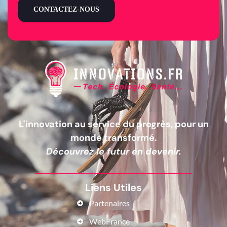
CONTACTEZ-NOUS
L'innovation au service du progrès, pour un
monde transformé.
Découvrez le futur en devenir.
Liens Utiles
Partenaires
WebFrance