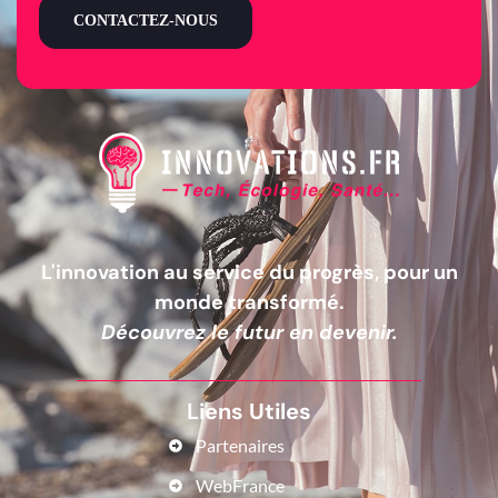
CONTACTEZ-NOUS
L'innovation au service du progrès, pour un
monde transformé.
Découvrez le futur en devenir.
Liens Utiles
Partenaires
WebFrance