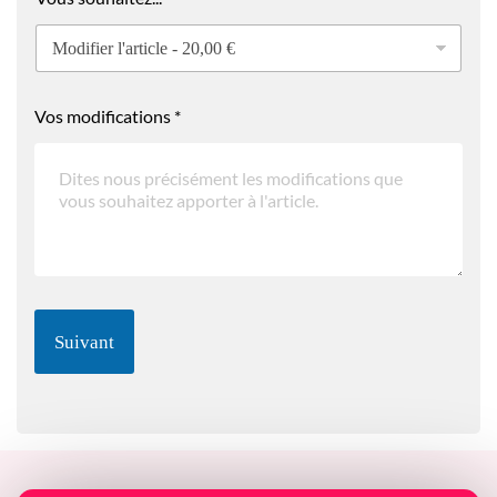
*
Vos modifications
*
*
S
o
c
i
a
l
e
Suivant