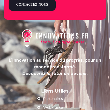
CONTACTEZ-NOUS
L'innovation au service du progrès, pour un
monde transformé.
Découvrez le futur en devenir.
Liens Utiles
Partenaires
WebFrance