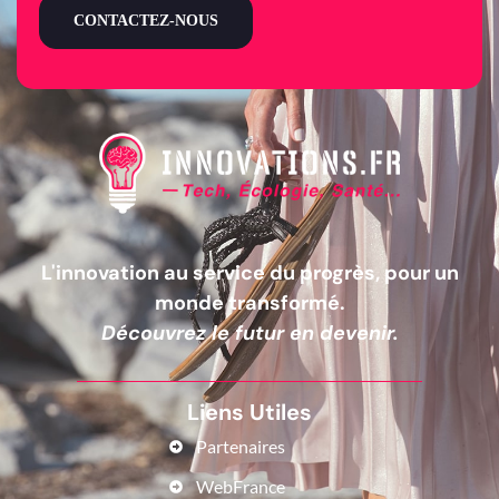
CONTACTEZ-NOUS
L'innovation au service du progrès, pour un
monde transformé.
Découvrez le futur en devenir.
Liens Utiles
Partenaires
WebFrance