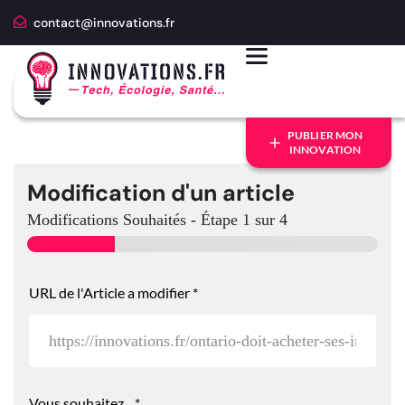
contact@innovations.fr
PUBLIER MON
INNOVATION
Modification d'un article
Modifications Souhaités
-
Étape
1
sur 4
A
URL de l'Article a modifier
*
n
c
r
e
U
R
L
Vous souhaitez...
*