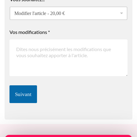
U
R
L
Vos modifications
*
Suivant