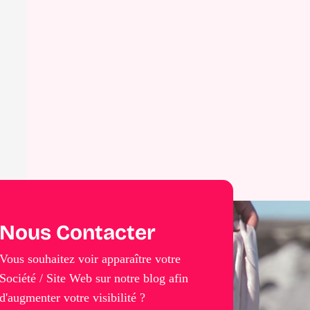
Nous Contacter
Vous souhaitez voir apparaître votre
Société / Site Web sur notre blog afin
d'augmenter votre visibilité ?