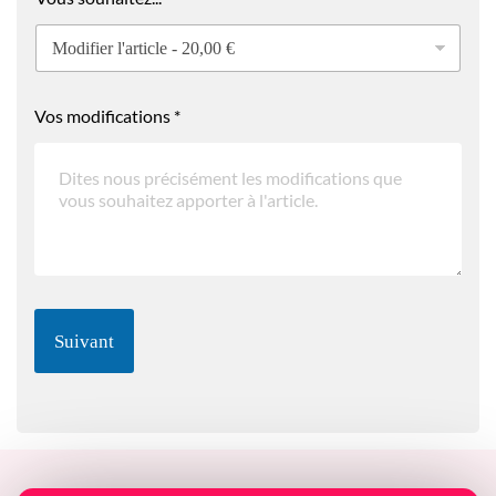
E
-
m
a
i
Vos modifications
*
l
Suivant