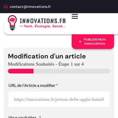
contact@innovations.fr
PUBLIER MON
INNOVATION
Modification d'un article
Modifications Souhaités
-
Étape
1
sur 4
A
URL de l'Article a modifier
*
n
c
r
e
N
°
2
Vous souhaitez...
*