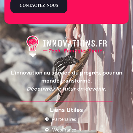
CONTACTEZ-NOUS
L'innovation au service du progrès, pour un
monde transformé.
Découvrez le futur en devenir.
Liens Utiles
Partenaires
WebFrance