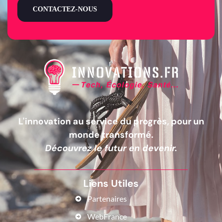
CONTACTEZ-NOUS
L'innovation au service du progrès, pour un
monde transformé.
Découvrez le futur en devenir.
Liens Utiles
Partenaires
WebFrance