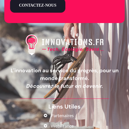
CONTACTEZ-NOUS
L'innovation au service du progrès, pour un
monde transformé.
Découvrez le futur en devenir.
Liens Utiles
Partenaires
WebFrance