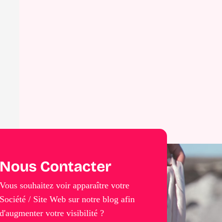
Nous Contacter
Vous souhaitez voir apparaître votre
Société / Site Web sur notre blog afin
d'augmenter votre visibilité ?