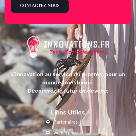
CONTACTEZ-NOUS
L'innovation au service du progrès, pour un
monde transformé.
Découvrez le futur en devenir.
Liens Utiles
Partenaires
WebFrance