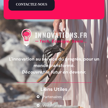
CONTACTEZ-NOUS
L'innovation au service du progrès, pour un
monde transformé.
Découvrez le futur en devenir.
Liens Utiles
Partenaires
WebFrance