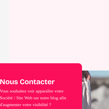
Nous Contacter
Vous souhaitez voir apparaître votre
Société / Site Web sur notre blog afin
d'augmenter votre visibilité ?