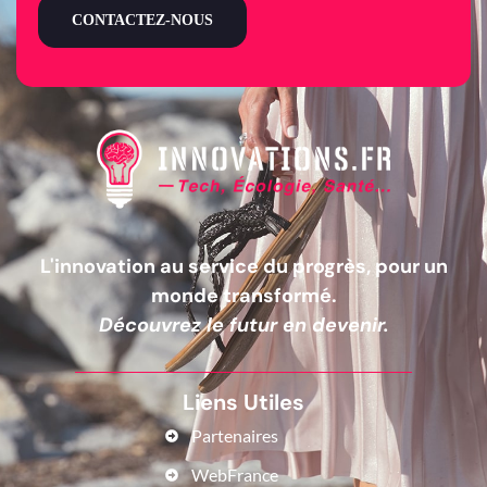
CONTACTEZ-NOUS
L'innovation au service du progrès, pour un
monde transformé.
Découvrez le futur en devenir.
Liens Utiles
Partenaires
WebFrance