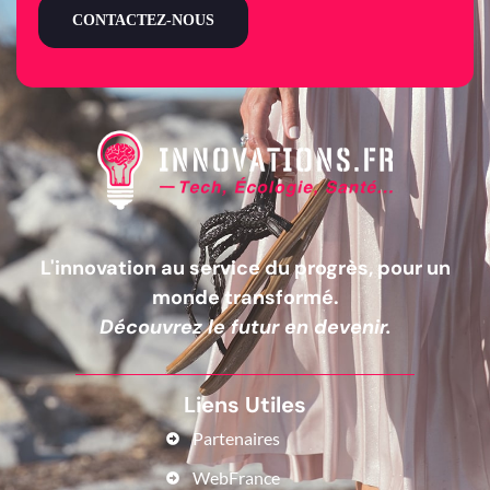
CONTACTEZ-NOUS
L'innovation au service du progrès, pour un
monde transformé.
Découvrez le futur en devenir.
Liens Utiles
Partenaires
WebFrance