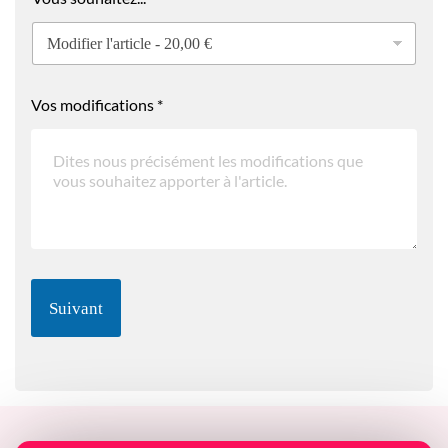
e
z
.
.
.
Vos modifications
*
Suivant