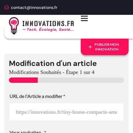
contact@innovations.fr
PUBLIER MON
INNOVATION
Modification d'un article
Modifications Souhaités
-
Étape
1
sur 4
a
URL de l'Article a modifier
*
s
o
u
h
a
i
t
Vous souhaitez...
*