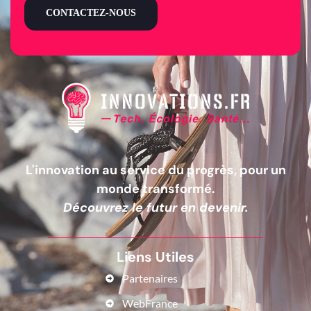
CONTACTEZ-NOUS
L'innovation au service du progrès, pour un
monde transformé.
Découvrez le futur en devenir.
Liens Utiles
Partenaires
WebFrance