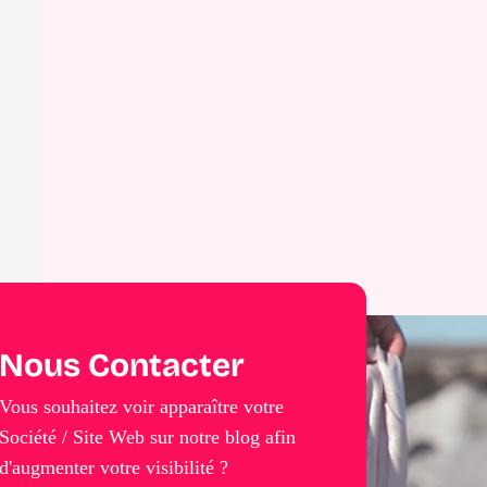
Nous Contacter
Vous souhaitez voir apparaître votre
Société / Site Web sur notre blog afin
d'augmenter votre visibilité ?