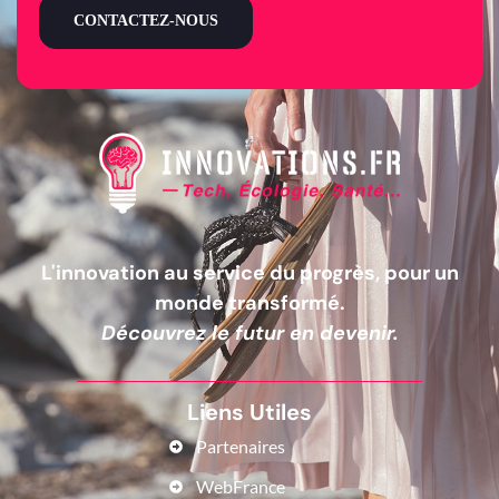
CONTACTEZ-NOUS
L'innovation au service du progrès, pour un
monde transformé.
Découvrez le futur en devenir.
Liens Utiles
Partenaires
WebFrance