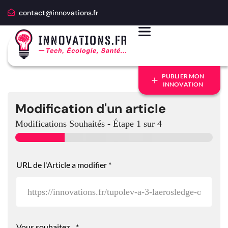
contact@innovations.fr
PUBLIER MON
INNOVATION
Modification d'un article
Modifications Souhaités
-
Étape
1
sur 4
A
URL de l'Article a modifier
*
n
c
r
e
*
e
t
Vous souhaitez...
*