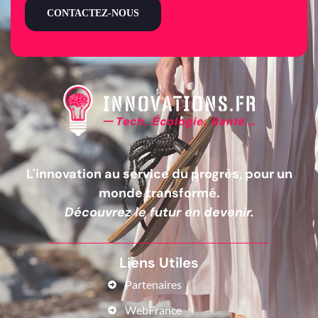
CONTACTEZ-NOUS
L'innovation au service du progrès, pour un
monde transformé.
Découvrez le futur en devenir.
Liens Utiles
Partenaires
WebFrance