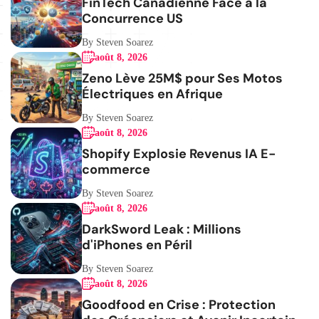
FinTech Canadienne Face à la
Concurrence US
By Steven Soarez
août 8, 2026
Zeno Lève 25M$ pour Ses Motos
Électriques en Afrique
By Steven Soarez
août 8, 2026
Shopify Explosie Revenus IA E-
commerce
By Steven Soarez
août 8, 2026
DarkSword Leak : Millions
d'iPhones en Péril
By Steven Soarez
août 8, 2026
Goodfood en Crise : Protection