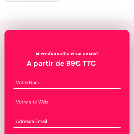
Envie d'être affiché sur ce site?
A partir de 99€ TTC