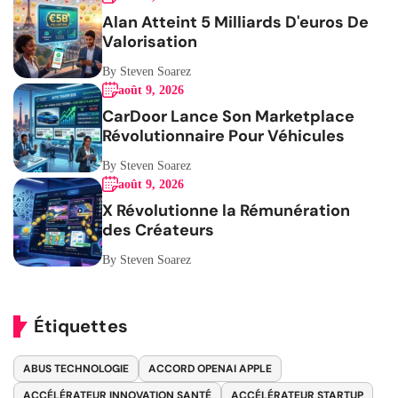
Alan Atteint 5 Milliards D'euros De
Valorisation
By Steven Soarez
août 9, 2026
CarDoor Lance Son Marketplace
Révolutionnaire Pour Véhicules
By Steven Soarez
août 9, 2026
X Révolutionne la Rémunération
des Créateurs
By Steven Soarez
Étiquettes
ABUS TECHNOLOGIE
ACCORD OPENAI APPLE
ACCÉLÉRATEUR INNOVATION SANTÉ
ACCÉLÉRATEUR STARTUP