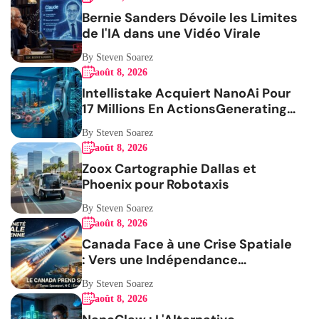
Bernie Sanders Dévoile les Limites
de l'IA dans une Vidéo Virale
By Steven Soarez
août 8, 2026
Intellistake Acquiert NanoAi Pour
17 Millions En ActionsGenerating
the French blog article
By Steven Soarez
août 8, 2026
Zoox Cartographie Dallas et
Phoenix pour Robotaxis
By Steven Soarez
août 8, 2026
Canada Face à une Crise Spatiale
: Vers une Indépendance
Stratégique
By Steven Soarez
août 8, 2026