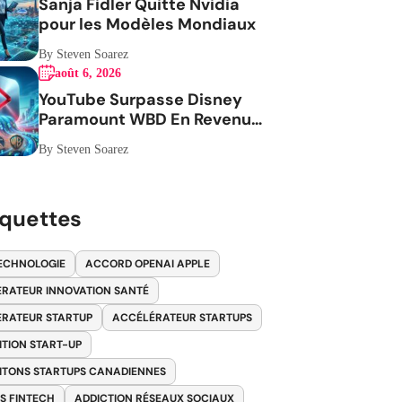
Sanja Fidler Quitte Nvidia
pour les Modèles Mondiaux
By Steven Soarez
août 6, 2026
YouTube Surpasse Disney
Paramount WBD En Revenus
Publicitaires
By Steven Soarez
iquettes
ECHNOLOGIE
ACCORD OPENAI APPLE
RATEUR INNOVATION SANTÉ
RATEUR STARTUP
ACCÉLÉRATEUR STARTUPS
ITION START-UP
ITONS STARTUPS CANADIENNES
S FINTECH
ADDICTION RÉSEAUX SOCIAUX