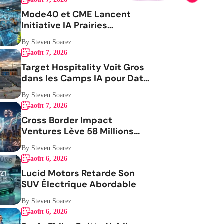
Mode40 et CME Lancent
Initiative IA Prairies
Aérospatiale
By Steven Soarez
août 7, 2026
Target Hospitality Voit Gros
dans les Camps IA pour Data
Centers
By Steven Soarez
août 7, 2026
Cross Border Impact
Ventures Lève 58 Millions
USD Pour Santé Femmes
By Steven Soarez
août 6, 2026
Lucid Motors Retarde Son
SUV Électrique Abordable
By Steven Soarez
août 6, 2026