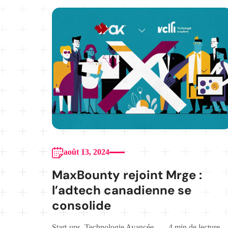
août 13, 2024
MaxBounty rejoint Mrge :
l’adtech canadienne se
consolide
Start-ups
,
Technologie Avancée
4 min de lecture