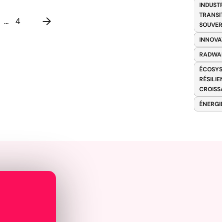
INDUST
TRANSI
…
4
SOUVER
INNOVA
RADWA
ÉCOSYS
RÉSILI
CROISS
ÉNERGI