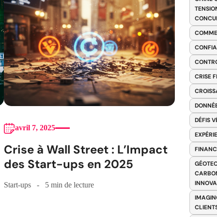
TENSIO
CONCU
COMME
CONFIA
CONTRO
CRISE 
CROISS
DONNÉE
DÉFIS 
avril 7, 2025
EXPÉRI
Crise à Wall Street : L’Impact
FINANC
des Start-ups en 2025
GÉOTEC
CARBON
INNOV
Start-ups
5 min de lecture
IMAGIN
CLIENT