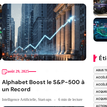
Ét
ABUS T
août 29, 2025
ACCÉLÉ
Alphabet Boost le S&P-500 à
ACCÉLÉ
un Record
ACQUIS
ACQUIS
Intelligence Artificielle
,
Start-ups
6 min de lecture
ACTION