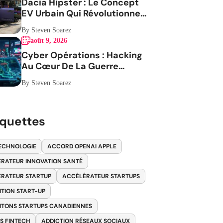
Dacia Hipster : Le Concept
EV Urbain Qui Révolutionne
la Mobilité
By Steven Soarez
août 9, 2026
Cyber Opérations : Hacking
Au Cœur De La Guerre
Contre L Iran
By Steven Soarez
iquettes
ECHNOLOGIE
ACCORD OPENAI APPLE
RATEUR INNOVATION SANTÉ
RATEUR STARTUP
ACCÉLÉRATEUR STARTUPS
ITION START-UP
ITONS STARTUPS CANADIENNES
S FINTECH
ADDICTION RÉSEAUX SOCIAUX