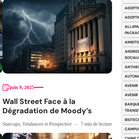
ADOPTI
ADOPTI
ALL4PA
PACKAG
AMBITI
ANDREE
SOCIAU
ANTHRO
AUTONO
AVENIR
juin 9, 2025
AVENIR
Wall Street Face à la
BARQUE
Dégradation de Moody’s
TRANSI
BIOTEC
Start-ups
,
Tendances et Prospective
7 min de lecture
CAMPUS
CHINE 