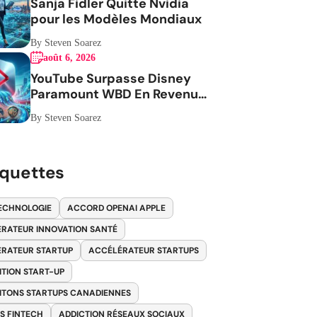
Sanja Fidler Quitte Nvidia
pour les Modèles Mondiaux
By Steven Soarez
août 6, 2026
YouTube Surpasse Disney
Paramount WBD En Revenus
Publicitaires
By Steven Soarez
iquettes
ECHNOLOGIE
ACCORD OPENAI APPLE
RATEUR INNOVATION SANTÉ
RATEUR STARTUP
ACCÉLÉRATEUR STARTUPS
ITION START-UP
ITONS STARTUPS CANADIENNES
S FINTECH
ADDICTION RÉSEAUX SOCIAUX