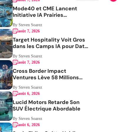
Mode40 et CME Lancent
Initiative IA Prairies
Aérospatiale
By Steven Soarez
août 7, 2026
Target Hospitality Voit Gros
dans les Camps IA pour Data
Centers
By Steven Soarez
août 7, 2026
Cross Border Impact
Ventures Lève 58 Millions
USD Pour Santé Femmes
By Steven Soarez
août 6, 2026
Lucid Motors Retarde Son
SUV Électrique Abordable
By Steven Soarez
août 6, 2026