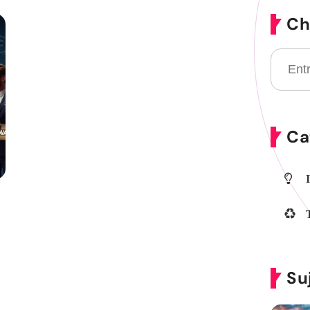
Ch
Ca
Su