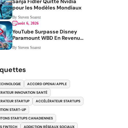
Sanja Fidler Quitte Nvidia
pour les Modèles Mondiaux
By Steven Soarez
août 6, 2026
YouTube Surpasse Disney
Paramount WBD En Revenus
Publicitaires
By Steven Soarez
iquettes
ECHNOLOGIE
ACCORD OPENAI APPLE
RATEUR INNOVATION SANTÉ
RATEUR STARTUP
ACCÉLÉRATEUR STARTUPS
ITION START-UP
ITONS STARTUPS CANADIENNES
S FINTECH
ADDICTION RÉSEAUX SOCIAUX