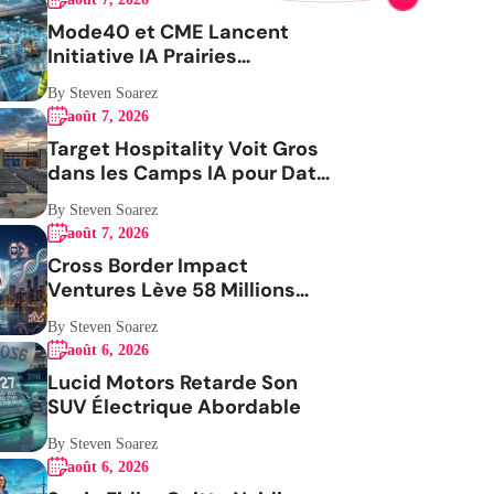
Mode40 et CME Lancent
Initiative IA Prairies
Aérospatiale
By Steven Soarez
août 7, 2026
Target Hospitality Voit Gros
dans les Camps IA pour Data
Centers
By Steven Soarez
août 7, 2026
Cross Border Impact
Ventures Lève 58 Millions
USD Pour Santé Femmes
By Steven Soarez
août 6, 2026
Lucid Motors Retarde Son
SUV Électrique Abordable
By Steven Soarez
août 6, 2026