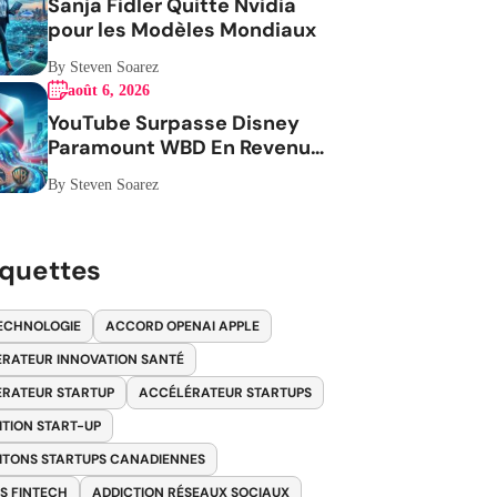
Sanja Fidler Quitte Nvidia
pour les Modèles Mondiaux
By Steven Soarez
août 6, 2026
YouTube Surpasse Disney
Paramount WBD En Revenus
Publicitaires
By Steven Soarez
iquettes
ECHNOLOGIE
ACCORD OPENAI APPLE
RATEUR INNOVATION SANTÉ
RATEUR STARTUP
ACCÉLÉRATEUR STARTUPS
ITION START-UP
ITONS STARTUPS CANADIENNES
S FINTECH
ADDICTION RÉSEAUX SOCIAUX