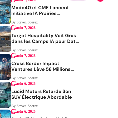
Mode40 et CME Lancent
Initiative IA Prairies
Aérospatiale
By Steven Soarez
août 7, 2026
Target Hospitality Voit Gros
dans les Camps IA pour Data
Centers
By Steven Soarez
août 7, 2026
Cross Border Impact
Ventures Lève 58 Millions
USD Pour Santé Femmes
By Steven Soarez
août 6, 2026
Lucid Motors Retarde Son
SUV Électrique Abordable
By Steven Soarez
août 6, 2026