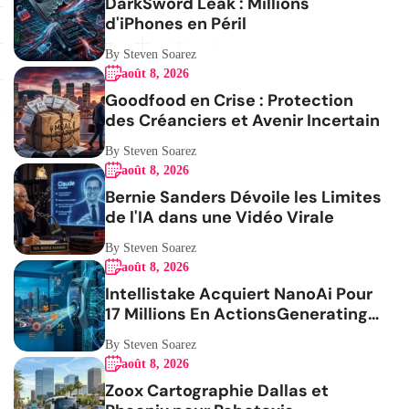
DarkSword Leak : Millions
d'iPhones en Péril
By Steven Soarez
août 8, 2026
Goodfood en Crise : Protection
des Créanciers et Avenir Incertain
By Steven Soarez
août 8, 2026
Bernie Sanders Dévoile les Limites
de l'IA dans une Vidéo Virale
By Steven Soarez
août 8, 2026
Intellistake Acquiert NanoAi Pour
17 Millions En ActionsGenerating
the French blog article
By Steven Soarez
août 8, 2026
Zoox Cartographie Dallas et