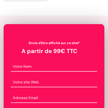
Envie d'être affiché sur ce site?
A partir de 99€ TTC