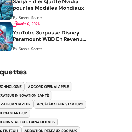
Sanja Fidler Quitte Nvidia
pour les Modèles Mondiaux
By Steven Soarez
août 6, 2026
YouTube Surpasse Disney
Paramount WBD En Revenus
Publicitaires
By Steven Soarez
iquettes
ECHNOLOGIE
ACCORD OPENAI APPLE
RATEUR INNOVATION SANTÉ
RATEUR STARTUP
ACCÉLÉRATEUR STARTUPS
ITION START-UP
ITONS STARTUPS CANADIENNES
S FINTECH
ADDICTION RÉSEAUX SOCIAUX