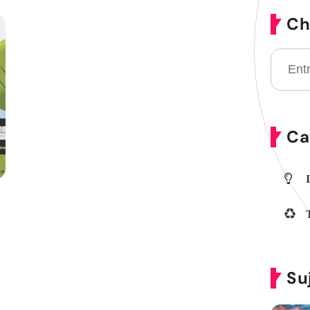
Ch
Ca
Su