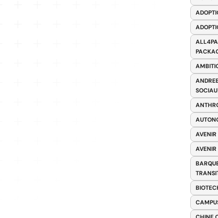
ADOPTI
ADOPTI
ALL4PA
PACKAG
AMBITI
ANDREE
SOCIAU
ANTHRO
AUTONO
AVENIR
AVENIR
BARQUE
TRANSI
BIOTEC
CAMPUS
CHINE 